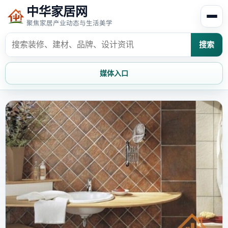
中华家居网
聚焦家居产业动态与生活美学
搜索
媒体入口
首页
家居资讯
家居风水
家居欣赏
时尚饰家
装修设计
家具知识
家居文化
家装攻略
创意家居