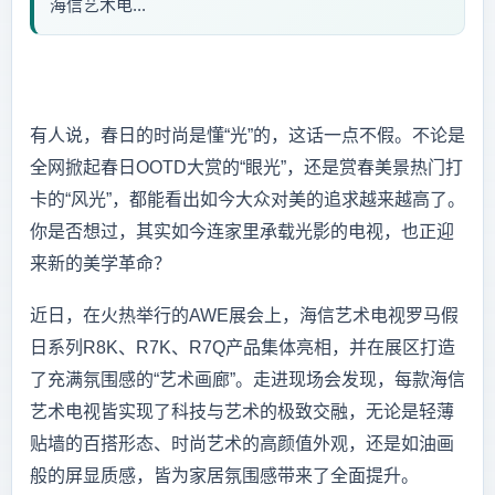
海信艺术电...
有人说，春日的时尚是懂“光”的，这话一点不假。不论是
全网掀起春日OOTD大赏的“眼光”，还是赏春美景热门打
卡的“风光”，都能看出如今大众对美的追求越来越高了。
你是否想过，其实如今连家里承载光影的电视，也正迎
来新的美学革命？
近日，在火热举行的AWE展会上，海信艺术电视罗马假
日系列R8K、R7K、R7Q产品集体亮相，并在展区打造
了充满氛围感的“艺术画廊”。走进现场会发现，每款海信
艺术电视皆实现了科技与艺术的极致交融，无论是轻薄
贴墙的百搭形态、时尚艺术的高颜值外观，还是如油画
般的屏显质感，皆为家居氛围感带来了全面提升。