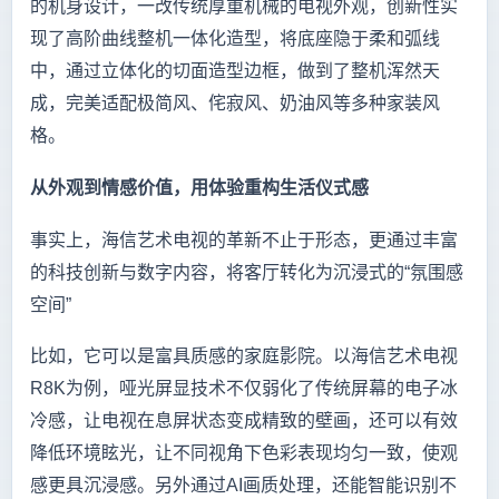
的机身设计，一改传统厚重机械的电视外观，创新性实
现了高阶曲线整机一体化造型，将底座隐于柔和弧线
中，通过立体化的切面造型边框，做到了整机浑然天
成，完美适配极简风、侘寂风、奶油风等多种家装风
格。
从外观到情感价值，用体验重构生活仪式感
事实上，海信艺术电视的革新不止于形态，更通过丰富
的科技创新与数字内容，将客厅转化为沉浸式的“氛围感
空间”
比如，它可以是富具质感的家庭影院。以海信艺术电视
R8K为例，哑光屏显技术不仅弱化了传统屏幕的电子冰
冷感，让电视在息屏状态变成精致的壁画，还可以有效
降低环境眩光，让不同视角下色彩表现均匀一致，使观
感更具沉浸感。另外通过AI画质处理，还能智能识别不