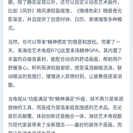
廊。除了静态呈现以外，还可以自定义动态艺术画作，
比如《风铃》随风速轻盈摇曳，《情绪色彩》随昼夜光
影渐变，并且提供了创意时钟、日历、表情墙等多种模
式。
当然，也可以带来“精神栖息”的惬意和放松。劳累了一
天，来海信艺术电视R7Q这里来场精神SPA，其内置了
丰富的白噪音素材，能配合动态的舒适画面，帮助用户
舒缓身心。聆听雨滴轻敲窗棂，感受溪流蜿蜒流淌，联
动暗淡的氛围灯，慢慢进入冥想时刻，让疲惫感逐渐消
散。
当电视从“功能满足”到“精神满足”升级，就不再只是单调
放映的工具，而是成为营造家庭氛围感的艺术品。无论
是形态颠覆、体验创新还是融合一体，海信艺术电视都
为现代家装带来了全新理念——最好的装饰不是画，而