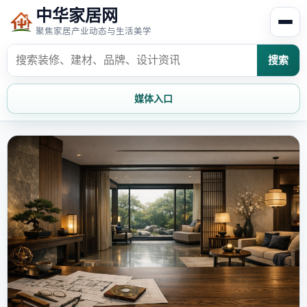
中华家居网
聚焦家居产业动态与生活美学
搜索
媒体入口
首页
家居资讯
家居风水
家居欣赏
时尚饰家
装修设计
家具知识
家居文化
家装攻略
创意家居