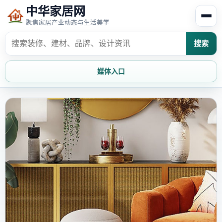
中华家居网
聚焦家居产业动态与生活美学
搜索
媒体入口
首页
家居资讯
家居风水
家居欣赏
时尚饰家
装修设计
家具知识
家居文化
家装攻略
创意家居