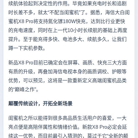
续航体验起到决定性的作用。毕竟如果充电时长和追剧
时长差不多，就太“不配当闺蜜机”了。据悉，海信大白闺
蜜机X8 Pro将支持氮化镓180W快充，达到比行业更快
的充电速度，同时在上一代10小时长续航的基础上再度
提升。至于能充得多快、电池多大、续航多久，让我们
蹲一下实机参数。
新品X8 Pro目前已确定会在屏幕、画质、快充三大方面
有质的升级，再叠加海信电视本身的画质调校、护眼等
优势，可以预见，这将是一款重新定义高端闺蜜机品类
的“巅峰之作”。
颠覆传统设计，开拓全新场景
闺蜜机之所以能得到很多高品质生活用户的喜爱，一大
亮点便是高陪伴属性和情绪价值。新款X8 Pro必定会延
续这一优势，而目前最引入猜测的，莫过于它“全新的颠