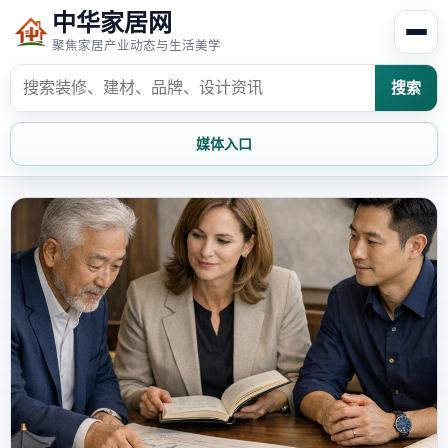
中华家居网
聚焦家居产业动态与生活美学
搜索
媒体入口
首页
家居资讯
家居风水
家居欣赏
时尚饰家
装修设计
家具知识
家居文化
家装攻略
创意家居