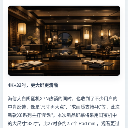
4K+32吋，更大屏更清晰
海信大白闺蜜机X7N热销的同时，也收到了不少用户的
中肯反馈，像是“尺寸再大点”、“求画质支持4K”等，此次
新款X8系列主打“听劝”。本次新品屏幕将采用闺蜜机中
的大尺寸“32吋”，比27吋多约2.7个iPad mini，观看更过