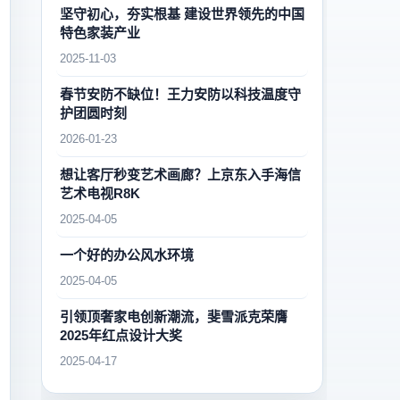
坚守初心，夯实根基 建设世界领先的中国
特色家装产业
2025-11-03
春节安防不缺位！王力安防以科技温度守
护团圆时刻
2026-01-23
想让客厅秒变艺术画廊？上京东入手海信
艺术电视R8K
2025-04-05
一个好的办公风水环境
2025-04-05
引领顶奢家电创新潮流，斐雪派克荣膺
2025年红点设计大奖
2025-04-17