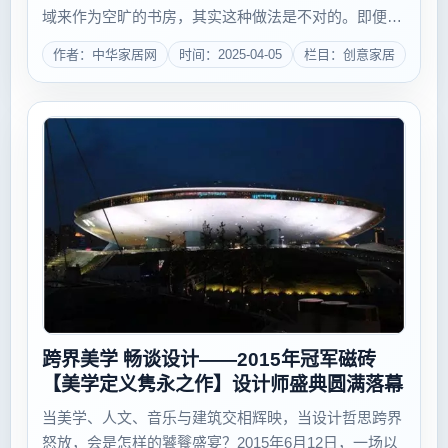
域来作为空旷的书房，其实这种做法是不对的。即便平
时没有客人到来家中，客厅也不会成为一个安静的区
作者：中华家居网
时间：2025-04-05
栏目：创意家居
域。如果在这个地方学习或者工作，很容易被意想不到
的外物干扰...
跨界美学 畅谈设计——2015年冠军磁砖
【美学定义隽永之作】设计师盛典圆满落幕
当美学、人文、音乐与建筑交相辉映，当设计哲思跨界
怒放，会是怎样的饕餮盛宴？2015年6月12日，一场以