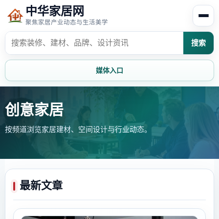
中华家居网
聚焦家居产业动态与生活美学
搜索
媒体入口
首页
家居资讯
创意家居
按频道浏览家居建材、空间设计与行业动态。
家居风水
家居欣赏
时尚饰家
装修设计
家具知识
家居文化
最新文章
家装攻略
创意家居