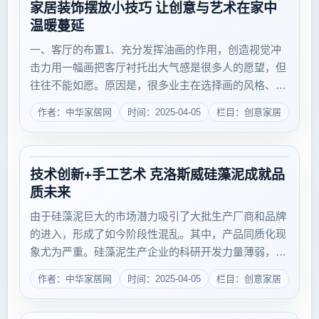
家居装饰摆放小技巧 让创意与艺术在家中
温暖蔓延
一、客厅的布置1、充分发挥油画的作用，创造视觉冲
击力用一幅画把客厅衬托出大气感是很多人的愿望，但
往往不能如愿。原因是，很多业主在选择画的风格、以
及画描述的主题与自家家居的设计风格、室内面积不够
作者：中华家居网
时间：2025-04-05
栏目：创意家居
吻合。光是模仿国外的设计很难真正设计出那种艺术感
和大气感。如果你家的客厅...
技术创新+手工艺术 克洛斯威硅藻泥成就品
质未来
由于硅藻泥巨大的市场潜力吸引了大批生产厂商和品牌
的进入，形成了如今阶段性混乱。其中，产品同质化现
象尤为严重。硅藻泥生产企业的科研开发力量薄弱，资
金投入不足，技术进步缓慢、产品不具特色，严重阻碍
作者：中华家居网
时间：2025-04-05
栏目：创意家居
了硅藻泥企业的发展。更有甚者，很多企业着眼于模仿
和复制，使得自己的...