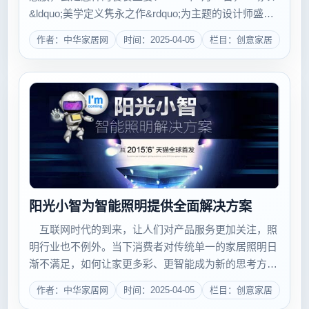
&ldquo;美学定义隽永之作&rdquo;为主题的设计师盛
典，在上海梅赛德斯奔驰文化中心正式开场。全国各地
作者：中华家居网
时间：2025-04-05
栏目：创意家居
设计菁英齐聚盛典，共同探讨设计与美之间的无限可
能...
阳光小智为智能照明提供全面解决方案
互联网时代的到来，让人们对产品服务更加关注，照
明行业也不例外。当下消费者对传统单一的家居照明日
渐不满足，如何让家更多彩、更智能成为新的思考方
向。而就这一问题，专业照明四十周年的阳光照明给出
作者：中华家居网
时间：2025-04-05
栏目：创意家居
了答案，推出&ldquo;阳光小智&rdquo;系统平台，提供