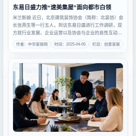
东易日盛力推“速美集屋”面向都市白领
米兰新娘 近日，北京建筑装饰协会（简称：北装协）会
长张燕生等一行五人，到访东易日盛进行工作调研，双
方就行业发展、企业运营以及协会与企业的良性互动展
开了深入交流。东易日盛董事长陈辉介绍了企业运营状
作者：中华家居网
时间：2025-04-05
栏目：创意家居
况及发展战略，特别是针对市场上的中端客户群，东易
日盛于...