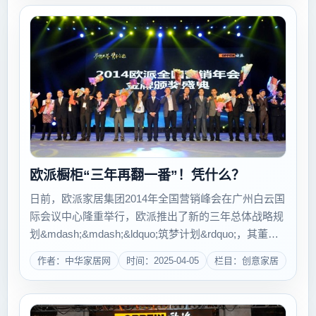
欧派橱柜“三年再翻一番”！凭什么？
日前，欧派家居集团2014年全国营销峰会在广州白云国
际会议中心隆重举行，欧派推出了新的三年总体战略规
划&mdash;&mdash;&ldquo;筑梦计划&rdquo;，其董事
长姚良松在峰会上宣布：&ldquo;未来三年，欧派家居集
作者：中华家居网
时间：2025-04-05
栏目：创意家居
团将剑指百亿，欧派橱柜销量...