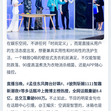
在娱乐空间，不讲任何「时尚定义」，而是直接从用户
的生活态度出发，想要兼具实用性和时尚性的洗护生
活，一个精致Q萌的壁挂式洗衣机就满足，不仅能智能
防跌落、90度高温煮洗为衣物消杀细菌，还能APP随心
操控。
直播当晚，#孟佳东风舞台好飒#、#披荆斩棘1111智趣
新潮夜#等多话题冲上微博主榜热搜，全网话题量破8.4
亿，总交互量破600万。
不止如此，节目的明星金句也
在话题中心引爆。@王耀庆：空调是智慧的，冰箱也是