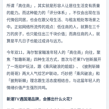
所谓「高住商」，其实就是形容人让居住生活变有质量
的能力。而这种能力的「评分体系」，不仅会出现在当
代情侣同居，也会在跟父母生活、与租友相处等场景之
中。正如网络所流传的观点：低住商的人，就算在三千
万的房子，也只能住出三千块价值；而高住商的人，就
算是平凡日子也能过成诗与远方。
今年双11，海尔智家瞄准年轻人的「高住商」向往，聚
焦「智趣新潮」四种生活方式，首次与芒果TV创新展开
了一场双IP玩法，跟《乘风破浪的姐姐》、《披荆斩棘
的哥哥》两大人气综艺IP联动，巧妙把「乘风破浪」和
「披荆斩棘」理念跟生活态度相结合，与这届年轻人的
情绪价值产生强烈共鸣。
新潮TV遇国潮品牌，会擦出什么火花？