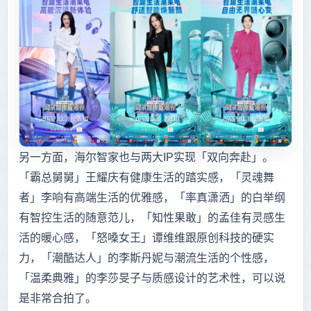
另一方面，海尔智家也与两大IP实现「双向奔赴」。
「霸总舅舅」王耀庆有健康生活的踏实感，「灵魂舞
者」李响有高端生活的优雅感，「率真潇洒」的白举纲
有智控生活的随意范儿，「知性果敢」的孟佳有灵感生
活的暖心感，「怒嗓女王」谭维维跟原创科技的硬实
力，「潮酷达人」的李斯丹妮与潮流生活的个性感，
「温柔典雅」的李莎旻子与质感设计的艺术性，可以说
是非常合拍了。