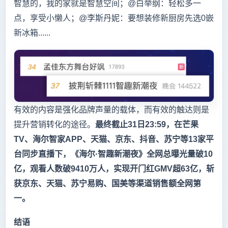
智慧的，我的家就是智慧空间；@白举纲：轻松多一
点，享受小懒人；@李斯丹妮：要想装修新厨房先选0嵌
新冰箱......
有效的内容是强化品牌声量的载体，而有效的触达则是
提升营销转化的途径。
最终截止31日23:59，在芒果
TV、海尔智家APP、天猫、京东、抖音、苏宁等13家平
台同步直播下，《海尔·智趣新潮夜》全网总曝光量破10
亿，观看人数破9410万人，实现开门红GMV超63亿，斩
获京东、天猫、苏宁易购、国美等渠道销售额全网第
一。
结语