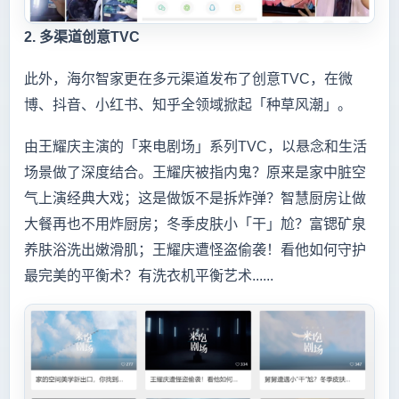
2. 多渠道创意TVC
此外，海尔智家更在多元渠道发布了创意TVC，在微
博、抖音、小红书、知乎全领域掀起「种草风潮」。
由王耀庆主演的「来电剧场」系列TVC，以悬念和生活
场景做了深度结合。王耀庆被指内鬼？原来是家中脏空
气上演经典大戏；这是做饭不是拆炸弹？智慧厨房让做
大餐再也不用炸厨房；冬季皮肤小「干」尬？富锶矿泉
养肤浴洗出嫩滑肌；王耀庆遭怪盗偷袭！看他如何守护
最完美的平衡术？有洗衣机平衡艺术......