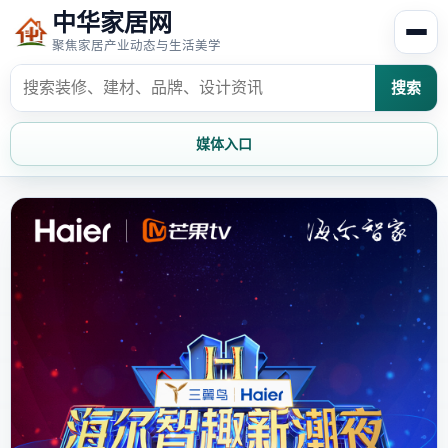
中华家居网
聚焦家居产业动态与生活美学
搜索
媒体入口
首页
家居资讯
家居风水
家居欣赏
时尚饰家
装修设计
家具知识
家居文化
家装攻略
创意家居