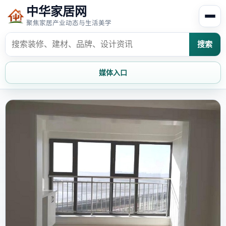
中华家居网
聚焦家居产业动态与生活美学
搜索
媒体入口
首页
家居资讯
家居风水
家居欣赏
时尚饰家
装修设计
家具知识
家居文化
家装攻略
创意家居