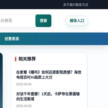
关于我们
联系方式
搜索
媒体入口
创意家居
相关推荐
在家看《哪吒》如何还原影院质感？海信
电视百吋AI画质上大分
2025-04-05
对话千年瓷都！1天后，卡萨帝在景德镇
向生活致境
2025-04-05