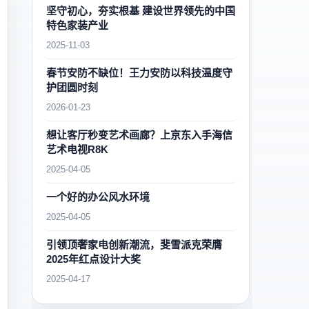
坚守初心，夯实根基 建设世界领先的中国
特色家装产业
2025-11-03
春节安防不缺位！王力安防以科技温度守
护团圆时刻
2026-01-23
想让客厅秒变艺术画廊？上京东入手海信
艺术电视R8K
2025-04-05
一个好的办公风水环境
2025-04-05
引领顶奢家电创新潮流，斐雪派克荣膺
2025年红点设计大奖
2025-04-17