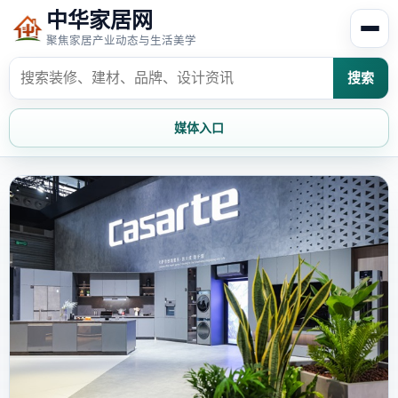
中华家居网
聚焦家居产业动态与生活美学
搜索
媒体入口
首页
家居资讯
家居风水
家居欣赏
时尚饰家
装修设计
家具知识
家居文化
家装攻略
创意家居