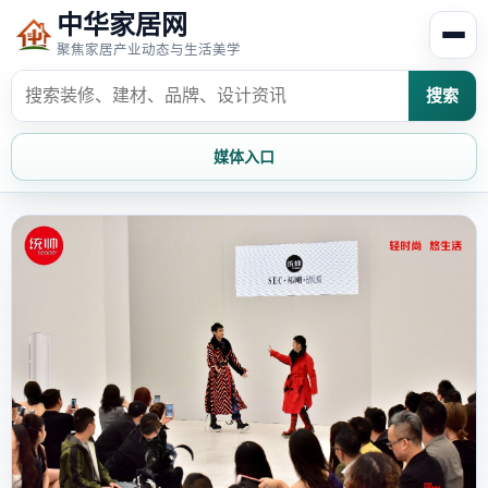
中华家居网
聚焦家居产业动态与生活美学
搜索
媒体入口
首页
家居资讯
家居风水
家居欣赏
时尚饰家
装修设计
家具知识
家居文化
家装攻略
创意家居