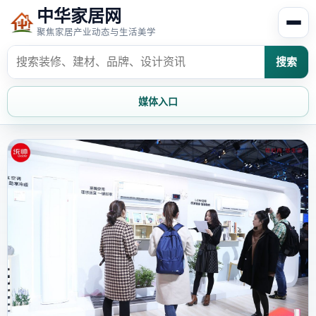
中华家居网
聚焦家居产业动态与生活美学
搜索
媒体入口
首页
家居资讯
家居风水
家居欣赏
时尚饰家
装修设计
家具知识
家居文化
家装攻略
创意家居