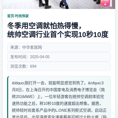
首页
/
时尚饰家
冬季用空调就怕热得慢，
统帅空调行业首个实现10秒10度
来源：中华家居网
发布时间：2025-04-05
浏览次数：694
&ldquo;刚打开一会，就能明显感觉到热了。&rdquo;3
月8日，在上海召开的中国家电及消费电子博览会（简
称2018AWE）上，一位年轻游客在统帅空调前体验完
速热功能之后，称10秒10度的速度超出想象。据悉，
统帅轻时尚套系产品中的L.ONE系列柜式空调，启动正
常出风后，出风温度变化速率最高可超过十秒十度（指