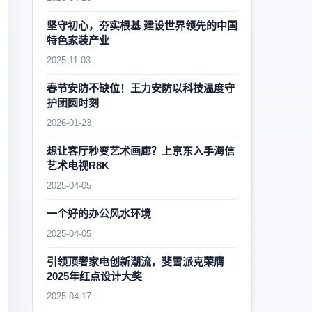
坚守初心，夯实根基 建设世界领先的中国
特色家装产业
2025-11-03
春节安防不缺位！王力安防以科技温度守
护团圆时刻
2026-01-23
想让客厅秒变艺术画廊？上京东入手海信
艺术电视R8K
2025-04-05
一个好的办公风水环境
2025-04-05
引领顶奢家电创新潮流，斐雪派克荣膺
2025年红点设计大奖
2025-04-17