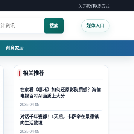
关于我们
联系方式
搜索
媒体入口
创意家居
相关推荐
在家看《哪吒》如何还原影院质感？海信
电视百吋AI画质上大分
2025-04-05
对话千年瓷都！1天后，卡萨帝在景德镇
向生活致境
2025-04-05