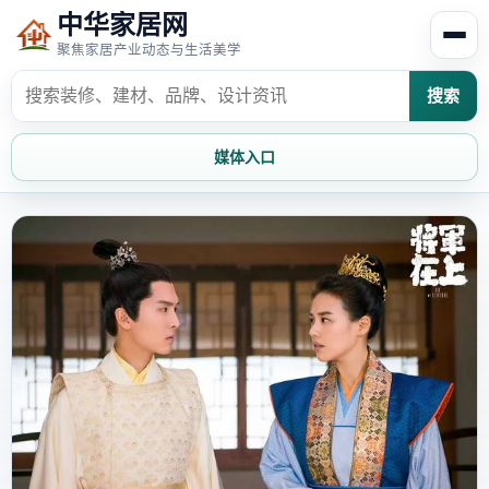
中华家居网
聚焦家居产业动态与生活美学
搜索
媒体入口
首页
家居资讯
家居风水
家居欣赏
时尚饰家
装修设计
家具知识
家居文化
家装攻略
创意家居