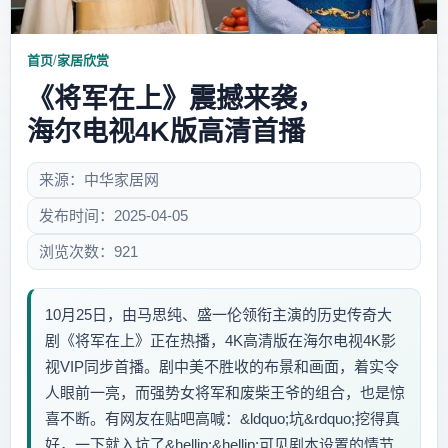
首页
/
家居欣赏
《将军在上》震撼来袭，
海尔电视4K版高清首播
来源：中华家居网
发布时间：2025-04-05
浏览次数：921
10月25日，由马思纯、盛一伦领衔主演的历史传奇大
剧《将军在上》正在热播，4K高清版在海尔电视4K影
视VIP同步首播。剧中美不胜收的布景和画面，着实令
人眼前一亮，而强势女将军和废柴王爷的组合，也是惊
喜不断。有网友在贴吧高喊：&ldquo;坑&rdquo;挖得真
好，一下就入坑了&hellip;&hellip;可见剧本设置的情节