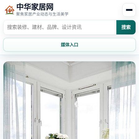
中华家居网
聚焦家居产业动态与生活美学
搜索
媒体入口
首页
家居资讯
家居风水
家居欣赏
时尚饰家
装修设计
家具知识
家居文化
家装攻略
创意家居