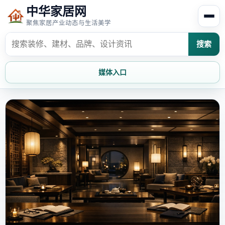
中华家居网
聚焦家居产业动态与生活美学
搜索
媒体入口
首页
家居资讯
家居风水
家居欣赏
时尚饰家
装修设计
家具知识
家居文化
家装攻略
创意家居