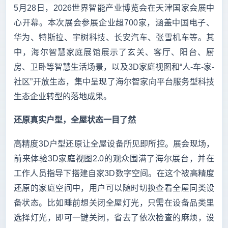
5月28日，2026世界智能产业博览会在天津国家会展中
心开幕。本次展会参展企业超700家，涵盖中国电子、
华为、特斯拉、宇树科技、长安汽车、张雪机车等。其
中，海尔智慧家庭展馆展示了玄关、客厅、阳台、厨
房、卫卧等智慧生活场景，以及3D家庭视图和“人-车-家-
社区”开放生态，集中呈现了海尔智家向平台服务型科技
生态企业转型的落地成果。
还原真实户型，全屋状态一目了然
高精度3D户型还原让全屋设备所见即所控。展会现场，
前来体验3D家庭视图2.0的观众围满了海尔展台，并在
工作人员指导下搭建自家3D数字空间。在这个被高精度
还原的家庭空间中，用户可以随时切换查看全屋同类设
备状态。比如睡前想关闭全屋灯光，只需在设备品类里
选择灯光，即可一键关闭，省去了依次检查的麻烦，设