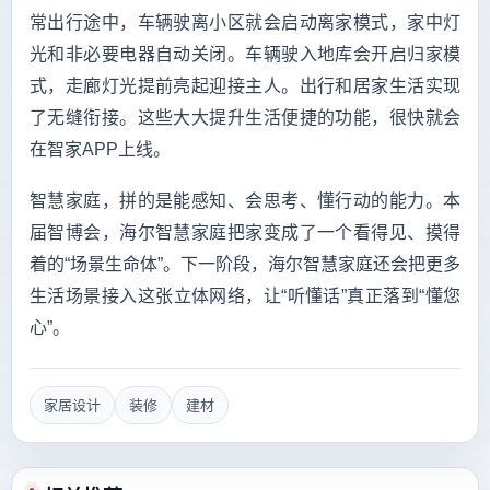
常出行途中，车辆驶离小区就会启动离家模式，家中灯
光和非必要电器自动关闭。车辆驶入地库会开启归家模
式，走廊灯光提前亮起迎接主人。出行和居家生活实现
了无缝衔接。这些大大提升生活便捷的功能，很快就会
在智家APP上线。
智慧家庭，拼的是能感知、会思考、懂行动的能力。本
届智博会，海尔智慧家庭把家变成了一个看得见、摸得
着的“场景生命体”。下一阶段，海尔智慧家庭还会把更多
生活场景接入这张立体网络，让“听懂话”真正落到“懂您
心”。
家居设计
装修
建材