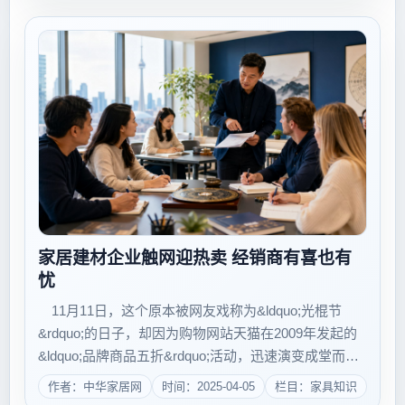
售企业1000多家，面临艰难的经营局面。据...
家居建材企业触网迎热卖 经销商有喜也有
忧
11月11日，这个原本被网友戏称为&ldquo;光棍节
&rdquo;的日子，却因为购物网站天猫在2009年发起的
&ldquo;品牌商品五折&rdquo;活动，迅速演变成堂而皇
之的&ldquo;促销节&rdquo;。在已经举办的四次
作者：中华家居网
时间：2025-04-05
栏目：家具知识
&ldquo;11&middot;11&rdquo;...