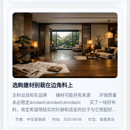
选购建材别栽在边角料上
主料出自知名品牌 辅材可能另有来源 环保质量
未必稳定&mdash;&mdash;&mdash; 买了一块好布
料，肯定希望用结实的针脚和适宜的扣子与它搭配好，
才能缝制出质量把牢的衣服。建材也是一样，属于
作者：中华家居网
时间：2025-04-05
栏目：家居资讯
&ldquo;半成品&rdquo;并需要到家安装或再次加工制作