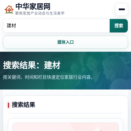
中华家居网
聚焦家居产业动态与生活美学
搜索
媒体入口
首页
家居资讯
搜索结果：建材
按关键词、时间和栏目快速定位家居行业内容。
家居风水
家居欣赏
时尚饰家
装修设计
搜索结果
家具知识
家居文化
家装攻略
创意家居