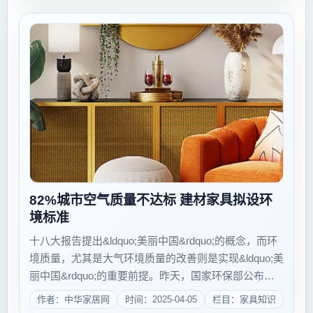
格，其余有2批次产品不合格。 在今年新一...
82%城市空气质量不达标 建材家具拟设环
境标准
十八大报告提出&ldquo;美丽中国&rdquo;的概念，而环
境质量，尤其是大气环境质量的改善则是实现&ldquo;美
丽中国&rdquo;的重要前提。昨天，国家环保部公布
《重点区域大气污染防治&ldquo;十二五&rdquo;规
作者：中华家居网
时间：2025-04-05
栏目：家具知识
划》，为&ldquo;美丽中国&rdquo;的实现保驾护...