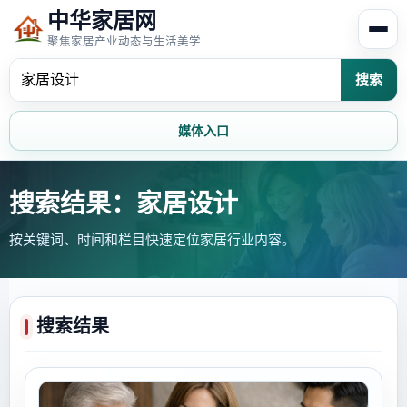
中华家居网
聚焦家居产业动态与生活美学
搜索
媒体入口
首页
家居资讯
搜索结果：家居设计
按关键词、时间和栏目快速定位家居行业内容。
家居风水
家居欣赏
时尚饰家
装修设计
搜索结果
家具知识
家居文化
家装攻略
创意家居