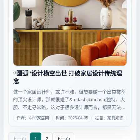
“圆弧”设计横空出世 打破家居设计传统理
念
做一个家居设计师，或许不难，但想要做一个出类拔萃
的顶尖设计师，那就很难了&mdash;&mdash;独特、大
胆、不走寻常路，这对于很多设计师而言，都是无法望
其项背的特点，也是与顶尖设计师之间存在的差距。唯
作者：中华家居网
时间：2025-04-05
栏目：家具知识
有打破常规的勇气，才有具有引领一季潮流的可能。而
墨守成规，只能固步自封。在以往的...
上一页
1
2
下一页