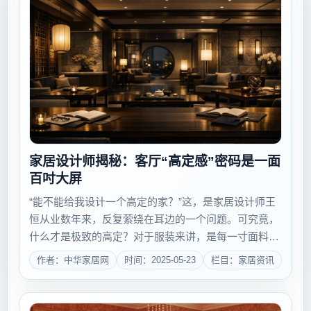
家居设计师揭秘：客厅“高定感”密码是一面
百吋大屏
“能不能给我设计一个高定的家？”这，是家居设计师王
恒从业数年来，反复萦绕在耳边的一个问题。可究竟，
什么才是极致的高定？对于服装来讲，是每一寸面料与
肌肤线条的完美合贴；对于珠宝来讲，是工匠技艺与灵
作者：中华家居网
时间：2025-05-23
栏目：家居资讯
感跟佩戴者的内涵相洽。而对于家来讲，王恒给出的答
案是——它是一种不可替代的生活体验，不能光...