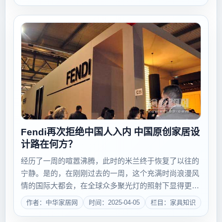
历史中，找到根由。史前，人类赖以遮风蔽雨的居...
Fendi再次拒绝中国人入内 中国原创家居设
计路在何方？
经历了一周的喧嚣沸腾，此时的米兰终于恢复了以往的
宁静。是的，在刚刚过去的一周，这个充满时尚浪漫风
情的国际大都会，在全球众多聚光灯的照射下显得更加
熠熠夺目。全世界的设计爱好者纷至沓来，疯狂得享受
作者：中华家居网
时间：2025-04-05
栏目：家具知识
着设计界一年一次的饕餮盛宴。受欧债危机影响 2012