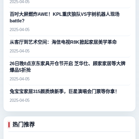
2025-04-05
百吋大屏燃炸AWE！KPL重庆狼队VS宇树机器人现场
battle?
2025-04-05
从客厅到艺术空间：海信电视R8K掀起家居美学革命
2025-04-05
26日晚8点京东家具开仓节开启 芝华仕、顾家家居等大牌
爆品5折抢
2025-04-05
兔宝宝家居315颜质焕新季，巨星演唱会门票等你拿！
2025-04-05
热门推荐