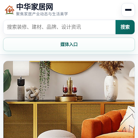
中华家居网
聚焦家居产业动态与生活美学
搜索
媒体入口
首页
家居资讯
家居风水
家居欣赏
时尚饰家
装修设计
家具知识
家居文化
家装攻略
创意家居