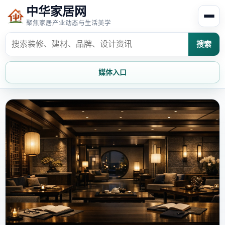
中华家居网
聚焦家居产业动态与生活美学
搜索
媒体入口
首页
家居资讯
家居风水
家居欣赏
时尚饰家
装修设计
家具知识
家居文化
家装攻略
创意家居