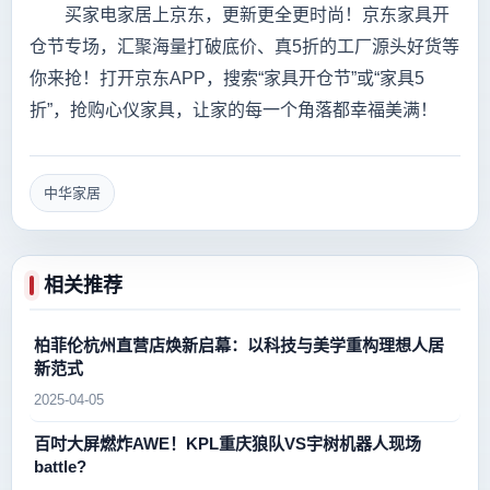
买家电家居上京东，更新更全更时尚！京东家具开
仓节专场，汇聚海量打破底价、真5折的工厂源头好货等
你来抢！打开京东APP，搜索“家具开仓节”或“家具5
折”，抢购心仪家具，让家的每一个角落都幸福美满！
中华家居
相关推荐
柏菲伦杭州直营店焕新启幕：以科技与美学重构理想人居
新范式
2025-04-05
百吋大屏燃炸AWE！KPL重庆狼队VS宇树机器人现场
battle?