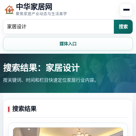
中华家居网
聚焦家居产业动态与生活美学
搜索
媒体入口
首页
家居资讯
搜索结果：家居设计
按关键词、时间和栏目快速定位家居行业内容。
家居风水
家居欣赏
时尚饰家
装修设计
搜索结果
家具知识
家居文化
家装攻略
创意家居