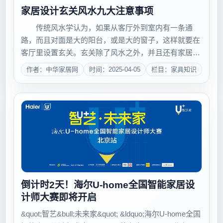
家居设计玄关风水九大注意事项
传统风水学认为，如果从客厅外到室内有一条通
路，而且对面是大的阳台，或是大的窗子，这样就要在
客厅里设置玄关。玄关除了风水之外，并且还有家居装
饰上的美化作用，因此它设置的好坏直接影响住宅的风
作者：中华家居网
时间：2025-04-05
栏目：家具知识
水。 Part 1：客厅玄关的间隔应以下面实心，防止
外泄，上面以通透为主。因此可以用通透的磨...
倒计时2天！海尔U-home全国智能家居设
计师大赛即将开启
&quot;智艺&bull;未来家&quot; &ldquo;海尔U-home全国