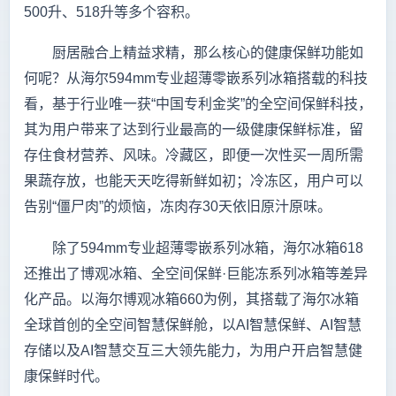
500升、518升等多个容积。
厨居融合上精益求精，那么核心的健康保鲜功能如
何呢？从海尔594mm专业超薄零嵌系列冰箱搭载的科技
看，基于行业唯一获“中国专利金奖”的全空间保鲜科技，
其为用户带来了达到行业最高的一级健康保鲜标准，留
存住食材营养、风味。冷藏区，即便一次性买一周所需
果蔬存放，也能天天吃得新鲜如初；冷冻区，用户可以
告别“僵尸肉”的烦恼，冻肉存30天依旧原汁原味。
除了594mm专业超薄零嵌系列冰箱，海尔冰箱618
还推出了博观冰箱、全空间保鲜·巨能冻系列冰箱等差异
化产品。以海尔博观冰箱660为例，其搭载了海尔冰箱
全球首创的全空间智慧保鲜舱，以AI智慧保鲜、AI智慧
存储以及AI智慧交互三大领先能力，为用户开启智慧健
康保鲜时代。