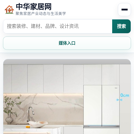
中华家居网
聚焦家居产业动态与生活美学
搜索
媒体入口
首页
家居资讯
家居风水
家居欣赏
时尚饰家
装修设计
家具知识
家居文化
家装攻略
创意家居