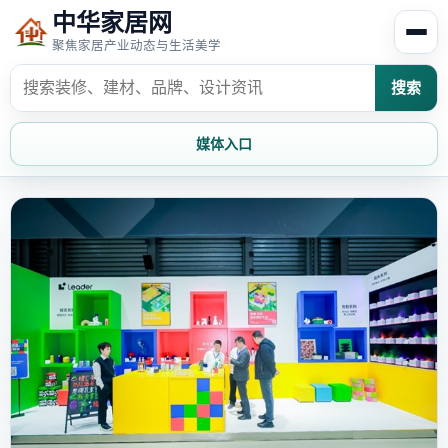
中华家居网
聚焦家居产业动态与生活美学
搜索
媒体入口
首页
家居资讯
家居风水
家居欣赏
时尚饰家
装修设计
家具知识
家居文化
家装攻略
创意家居