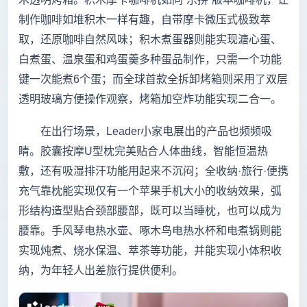
制作咖啡如堆积木一样有趣，自带摩卡微压式极致萃
取，还原咖啡自然风味；积木煮蛋器则能实现溏心蛋、
白煮蛋、温泉蛋和鸡蛋羹多种蛋品制作，只需一个功能
键一次能煮6个蛋；而全球首款全拆卸烤箱则采用了双层
透明玻璃方便操作观察，烤箱加空炸功能实现二合一。
在出行场景，Leader小家电展出的产品也频频吸
睛。胶囊按摩U型枕完美贴合人体曲线，智能恒温热
敷，还有吸湿排汗功能用起来不沉闷；全收纳·旅行·便携
充气靠枕能实现仅有一个苹果手机大小的收纳效果，弧
形结构造型贴合颈部腰部，既可以当睡枕，也可以成为
腰靠。手风琴电热水壶、啄木鸟电热水杯和电煮锅则能
实现炖煮、烧水保温、萃茶等功能，并能实现小体积收
纳，为年轻人出差旅行提供便利。