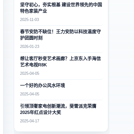
坚守初心，夯实根基 建设世界领先的中国
特色家装产业
2025-11-03
春节安防不缺位！王力安防以科技温度守
护团圆时刻
2026-01-23
想让客厅秒变艺术画廊？上京东入手海信
艺术电视R8K
2025-04-05
一个好的办公风水环境
2025-04-05
引领顶奢家电创新潮流，斐雪派克荣膺
2025年红点设计大奖
2025-04-17