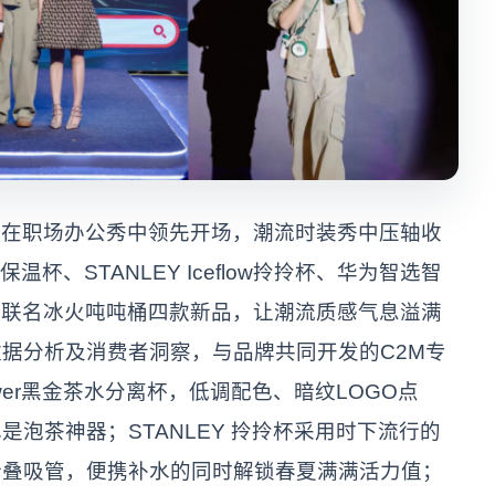
人在职场办公秀中领先开场，潮流时装秀中压轴收
温杯、STANLEY Iceflow拎拎杯、华为智选智
博基尼联名冰火吨吨桶四款新品，让潮流质感气息溢满
据分析及消费者洞察，与品牌共同开发的C2M专
er黑金茶水分离杯，低调配色、暗纹LOGO点
泡茶神器；STANLEY 拎拎杯采用时下流行的
折叠吸管，便携补水的同时解锁春夏满满活力值；