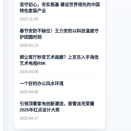
坚守初心，夯实根基 建设世界领先的中国
特色家装产业
2025-11-03
春节安防不缺位！王力安防以科技温度守
护团圆时刻
2026-01-23
想让客厅秒变艺术画廊？上京东入手海信
艺术电视R8K
2025-04-05
一个好的办公风水环境
2025-04-05
引领顶奢家电创新潮流，斐雪派克荣膺
2025年红点设计大奖
2025-04-17