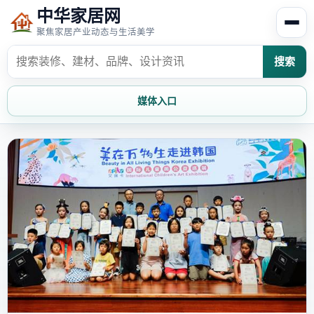
中华家居网
聚焦家居产业动态与生活美学
搜索
媒体入口
首页
家居资讯
家居风水
家居欣赏
时尚饰家
装修设计
家具知识
家居文化
家装攻略
创意家居