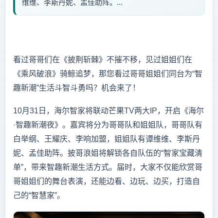
维维、李斯丹妮、孟佳助阵。...
看过哥哥们在《披荆斩棘》不摧不移，见过姐姐们在
《乘风破浪》骑鲸追梦，那您看过哥哥姐姐们同台为“智
趣新潮”生活斗智斗勇吗？机会来了！
10月31日，海尔智家将联动芒果TV两大IP，开启《海尔
·智趣新潮夜》。嘉宾将分为哥哥队和姐姐队，哥哥队有
白举纲、王耀庆、李响加盟，姐姐队有谭维维、李斯丹
妮、孟佳助阵。披哥浪姐将解锁各自队伍的“智家宝藏清
单”，带来智趣新潮生活方式。届时，大家不仅能欣赏哥
哥姐姐们的舞台表演，还能边看、边玩、边买，打造自
己的“智慧家”。