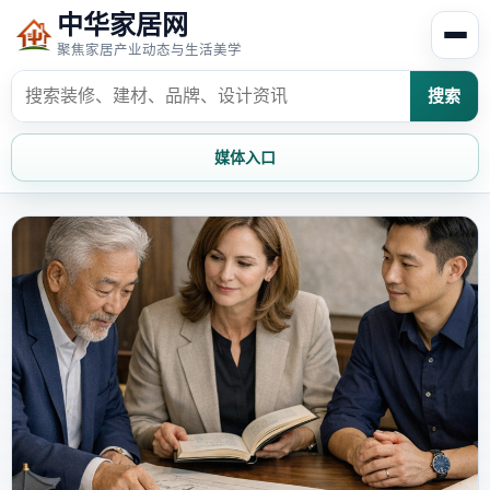
中华家居网
聚焦家居产业动态与生活美学
搜索
媒体入口
首页
家居资讯
家居风水
家居欣赏
时尚饰家
装修设计
家具知识
家居文化
家装攻略
创意家居