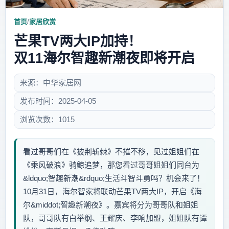
首页
/
家居欣赏
芒果TV两大IP加持！
双11海尔智趣新潮夜即将开启
来源：中华家居网
发布时间：2025-04-05
浏览次数：1015
看过哥哥们在《披荆斩棘》不摧不移，见过姐姐们在
《乘风破浪》骑鲸追梦，那您看过哥哥姐姐们同台为
&ldquo;智趣新潮&rdquo;生活斗智斗勇吗？机会来了！
10月31日，海尔智家将联动芒果TV两大IP，开启《海
尔&middot;智趣新潮夜》。嘉宾将分为哥哥队和姐姐
队，哥哥队有白举纲、王耀庆、李响加盟，姐姐队有谭