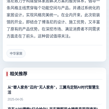
洛尼致力于构建整体家居解决方案的服务体系，倡导一
条风格主线贯穿每个功能空间与产品，并通过系统化的
家居设计，实现风格完美统一。在业内开来，此次软装
馆的开业，即结合了博洛尼的设计、施工优势，又丰富
了原有的产品优势，在深挖市场、满足消费者不同需求
方面走在了前头，这种尝试值得关注。
中华家居
相关推荐
从“替人家务”迈向“无人家务”，三翼鸟定制AI时代智慧生
活
2025-04-05