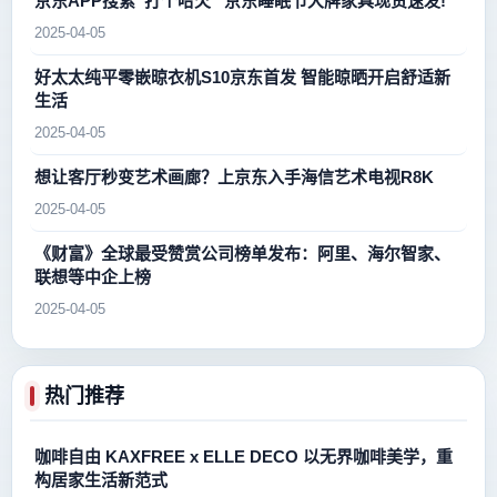
京东APP搜索“打个哈欠” 京东睡眠节大牌家具现货速发!
2025-04-05
好太太纯平零嵌晾衣机S10京东首发 智能晾晒开启舒适新
生活
2025-04-05
想让客厅秒变艺术画廊？上京东入手海信艺术电视R8K
2025-04-05
《财富》全球最受赞赏公司榜单发布：阿里、海尔智家、
联想等中企上榜
2025-04-05
热门推荐
咖啡自由 KAXFREE x ELLE DECO 以无界咖啡美学，重
构居家生活新范式