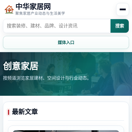
中华家居网
聚焦家居产业动态与生活美学
搜索
媒体入口
首页
家居资讯
创意家居
按频道浏览家居建材、空间设计与行业动态。
家居风水
家居欣赏
时尚饰家
装修设计
家具知识
家居文化
最新文章
家装攻略
创意家居