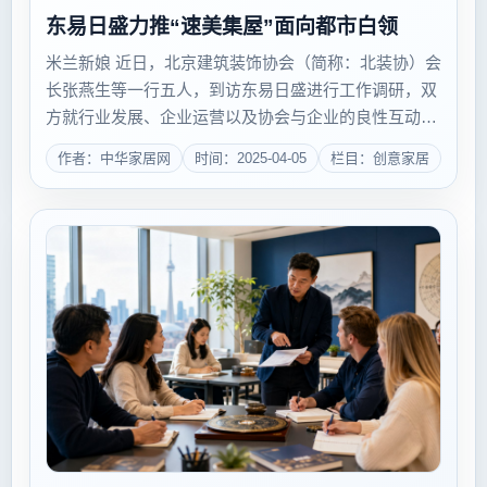
东易日盛力推“速美集屋”面向都市白领
米兰新娘 近日，北京建筑装饰协会（简称：北装协）会
长张燕生等一行五人，到访东易日盛进行工作调研，双
方就行业发展、企业运营以及协会与企业的良性互动展
开了深入交流。东易日盛董事长陈辉介绍了企业运营状
作者：中华家居网
时间：2025-04-05
栏目：创意家居
况及发展战略，特别是针对市场上的中端客户群，东易
日盛于...