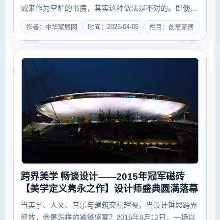
域来作为空旷的书房，其实这种做法是不对的。即便平
时没有客人到来家中，客厅也不会成为一个安静的区
作者：中华家居网
时间：2025-04-05
栏目：创意家居
域。如果在这个地方学习或者工作，很容易被意想不到
的外物干扰...
跨界美学 畅谈设计——2015年冠军磁砖
【美学定义隽永之作】设计师盛典圆满落幕
当美学、人文、音乐与建筑交相辉映，当设计哲思跨界
怒放，会是怎样的饕餮盛宴？2015年6月12日，一场以