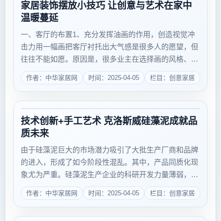
家居装饰摆放小技巧 让创意与艺术在家中
温暖蔓延
一、客厅的布置1、充分发挥油画的作用，创造视觉冲
击力用一幅画把客厅衬托出大气感是很多人的愿望，但
往往不能如愿。原因是，很多业主在选择画的风格、以
及画描述的主题与自家家居的设计风格、室内面积不够
作者：中华家居网
时间：2025-04-05
栏目：创意家居
吻合。光是模仿国外的设计很难真正设计出那种艺术感
和大气感。如果你家的客厅...
技术创新+手工艺术 克洛斯威硅藻泥成就品
质未来
由于硅藻泥巨大的市场潜力吸引了大批生产厂商和品牌
的进入，形成了如今阶段性混乱。其中，产品同质化现
象尤为严重。硅藻泥生产企业的科研开发力量薄弱，资
金投入不足，技术进步缓慢、产品不具特色，严重阻碍
作者：中华家居网
时间：2025-04-05
栏目：创意家居
了硅藻泥企业的发展。更有甚者，很多企业着眼于模仿
和复制，使得自己的...