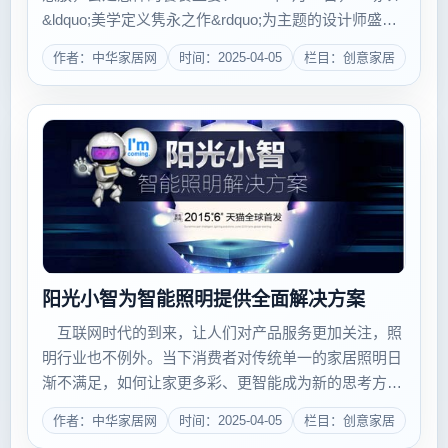
&ldquo;美学定义隽永之作&rdquo;为主题的设计师盛
典，在上海梅赛德斯奔驰文化中心正式开场。全国各地
作者：中华家居网
时间：2025-04-05
栏目：创意家居
设计菁英齐聚盛典，共同探讨设计与美之间的无限可
能...
阳光小智为智能照明提供全面解决方案
互联网时代的到来，让人们对产品服务更加关注，照
明行业也不例外。当下消费者对传统单一的家居照明日
渐不满足，如何让家更多彩、更智能成为新的思考方
向。而就这一问题，专业照明四十周年的阳光照明给出
作者：中华家居网
时间：2025-04-05
栏目：创意家居
了答案，推出&ldquo;阳光小智&rdquo;系统平台，提供