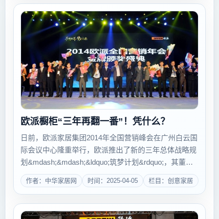
欧派橱柜“三年再翻一番”！凭什么？
日前，欧派家居集团2014年全国营销峰会在广州白云国
际会议中心隆重举行，欧派推出了新的三年总体战略规
划&mdash;&mdash;&ldquo;筑梦计划&rdquo;，其董事
长姚良松在峰会上宣布：&ldquo;未来三年，欧派家居集
作者：中华家居网
时间：2025-04-05
栏目：创意家居
团将剑指百亿，欧派橱柜销量...