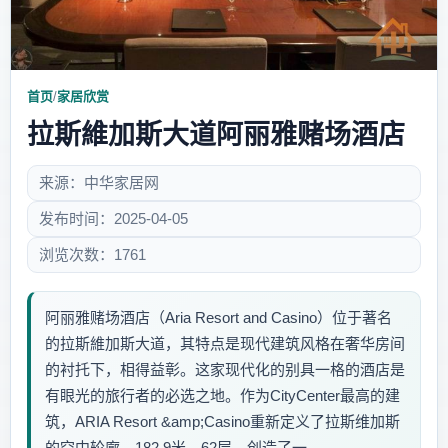
首页
/
家居欣赏
拉斯維加斯大道阿丽雅赌场酒店
来源：中华家居网
发布时间：2025-04-05
浏览次数：1761
阿丽雅赌场酒店（Aria Resort and Casino）位于著名
的拉斯維加斯大道，其特点是现代建筑风格在奢华房间
的衬托下，相得益彰。这家现代化的别具一格的酒店是
有眼光的旅行者的必选之地。作为CityCenter最高的建
筑，ARIA Resort &amp;Casino重新定义了拉斯维加斯
的空中轮廓，182.9米，62层，创造了一...