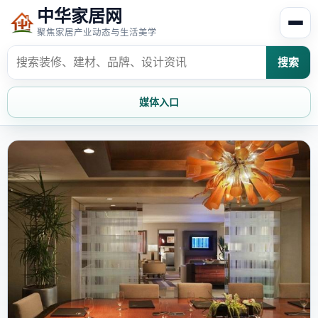
中华家居网
聚焦家居产业动态与生活美学
搜索
媒体入口
首页
家居资讯
家居风水
家居欣赏
时尚饰家
装修设计
家具知识
家居文化
家装攻略
创意家居