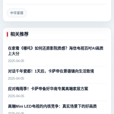
中华家居
相关推荐
在家看《哪吒》如何还原影院质感？海信电视百吋AI画质
上大分
2025-04-05
对话千年瓷都！1天后，卡萨帝在景德镇向生活致境
2025-04-05
应对梅雨季！卡萨帝备好华南专属高端家居方案
2025-04-05
高端Mini LED电视的内核竞争：真实场景下的好画质
2025-04-05