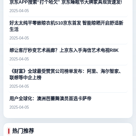
京东APP搜索“打个哈欠” 京东睡眠节大牌家具现货速发!
2025-04-05
好太太纯平零嵌晾衣机S10京东首发 智能晾晒开启舒适新
生活
2025-04-05
想让客厅秒变艺术画廊？上京东入手海信艺术电视R8K
2025-04-05
《财富》全球最受赞赏公司榜单发布：阿里、海尔智家、
联想等中企上榜
2025-04-05
用户全球化：澳洲芭蕾舞演员首选卡萨帝
2025-04-05
热门推荐