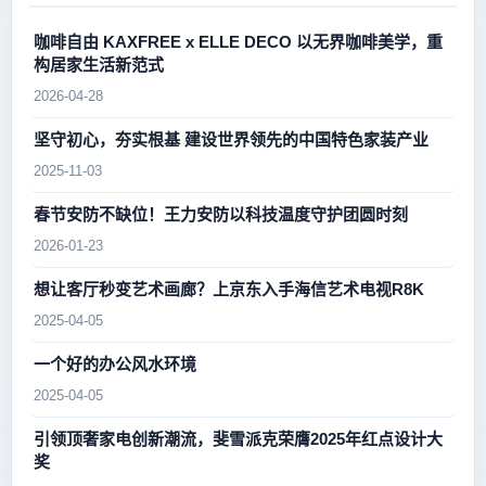
咖啡自由 KAXFREE x ELLE DECO 以无界咖啡美学，重
构居家生活新范式
2026-04-28
坚守初心，夯实根基 建设世界领先的中国特色家装产业
2025-11-03
春节安防不缺位！王力安防以科技温度守护团圆时刻
2026-01-23
想让客厅秒变艺术画廊？上京东入手海信艺术电视R8K
2025-04-05
一个好的办公风水环境
2025-04-05
引领顶奢家电创新潮流，斐雪派克荣膺2025年红点设计大
奖