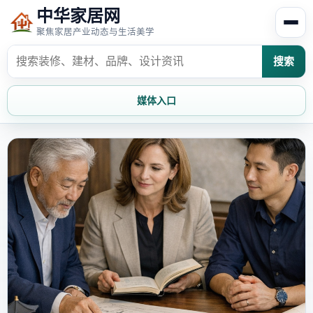
中华家居网
聚焦家居产业动态与生活美学
搜索
媒体入口
首页
家居资讯
家居风水
家居欣赏
时尚饰家
装修设计
家具知识
家居文化
家装攻略
创意家居