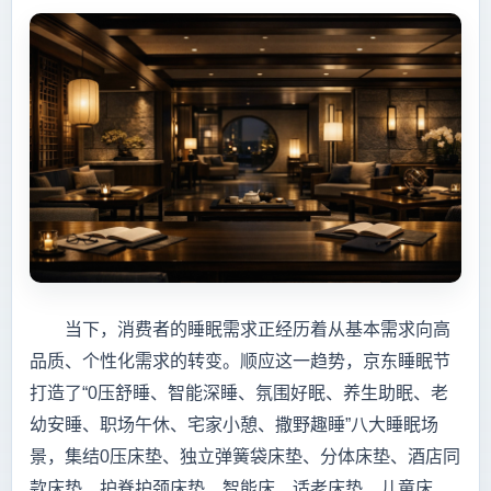
当下，消费者的睡眠需求正经历着从基本需求向高
品质、个性化需求的转变。顺应这一趋势，京东睡眠节
打造了“0压舒睡、智能深睡、氛围好眠、养生助眠、老
幼安睡、职场午休、宅家小憩、撒野趣睡”八大睡眠场
景，集结0压床垫、独立弹簧袋床垫、分体床垫、酒店同
款床垫、护脊护颈床垫、智能床、适老床垫、儿童床