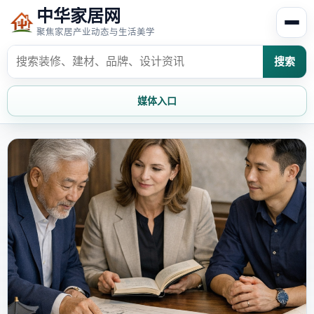
中华家居网
聚焦家居产业动态与生活美学
搜索
媒体入口
首页
家居资讯
家居风水
家居欣赏
时尚饰家
装修设计
家具知识
家居文化
家装攻略
创意家居