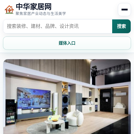
中华家居网
聚焦家居产业动态与生活美学
搜索
媒体入口
首页
家居资讯
家居风水
家居欣赏
时尚饰家
装修设计
家具知识
家居文化
家装攻略
创意家居