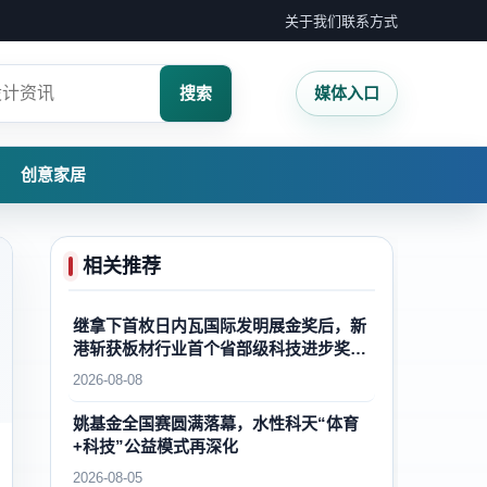
关于我们
联系方式
搜索
媒体入口
创意家居
相关推荐
继拿下首枚日内瓦国际发明展金奖后，新
港斩获板材行业首个省部级科技进步奖一
等奖，再攀国内外木业自主创新新高峰
2026-08-08
姚基金全国赛圆满落幕，水性科天“体育
+科技”公益模式再深化
2026-08-05