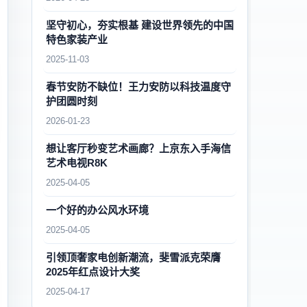
坚守初心，夯实根基 建设世界领先的中国
特色家装产业
2025-11-03
春节安防不缺位！王力安防以科技温度守
护团圆时刻
2026-01-23
想让客厅秒变艺术画廊？上京东入手海信
艺术电视R8K
2025-04-05
一个好的办公风水环境
2025-04-05
引领顶奢家电创新潮流，斐雪派克荣膺
2025年红点设计大奖
2025-04-17