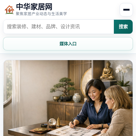
中华家居网
聚焦家居产业动态与生活美学
搜索
媒体入口
首页
家居资讯
家居风水
家居欣赏
时尚饰家
装修设计
家具知识
家居文化
家装攻略
创意家居