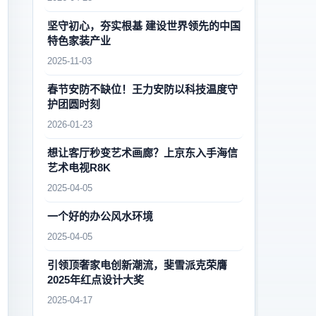
坚守初心，夯实根基 建设世界领先的中国
特色家装产业
2025-11-03
春节安防不缺位！王力安防以科技温度守
护团圆时刻
2026-01-23
想让客厅秒变艺术画廊？上京东入手海信
艺术电视R8K
2025-04-05
一个好的办公风水环境
2025-04-05
引领顶奢家电创新潮流，斐雪派克荣膺
2025年红点设计大奖
2025-04-17