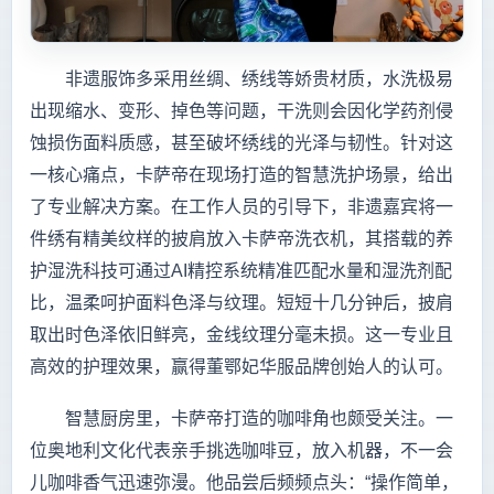
非遗服饰多采用丝绸、绣线等娇贵材质，水洗极易
出现缩水、变形、掉色等问题，干洗则会因化学药剂侵
蚀损伤面料质感，甚至破坏绣线的光泽与韧性。针对这
一核心痛点，卡萨帝在现场打造的智慧洗护场景，给出
了专业解决方案。在工作人员的引导下，非遗嘉宾将一
件绣有精美纹样的披肩放入卡萨帝洗衣机，其搭载的养
护湿洗科技可通过AI精控系统精准匹配水量和湿洗剂配
比，温柔呵护面料色泽与纹理。短短十几分钟后，披肩
取出时色泽依旧鲜亮，金线纹理分毫未损。这一专业且
高效的护理效果，赢得董鄂妃华服品牌创始人的认可。
智慧厨房里，卡萨帝打造的咖啡角也颇受关注。一
位奥地利文化代表亲手挑选咖啡豆，放入机器，不一会
儿咖啡香气迅速弥漫。他品尝后频频点头：“操作简单，