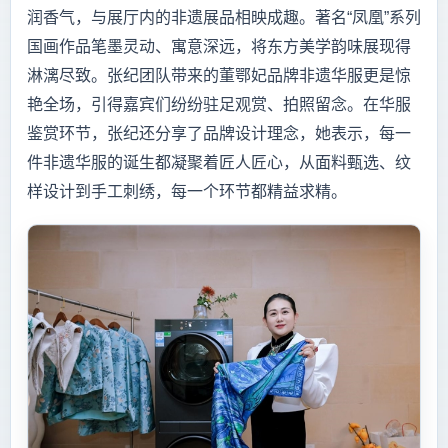
润香气，与展厅内的非遗展品相映成趣。著名“凤凰”系列
国画作品笔墨灵动、寓意深远，将东方美学韵味展现得
淋漓尽致。张纪团队带来的董鄂妃品牌非遗华服更是惊
艳全场，引得嘉宾们纷纷驻足观赏、拍照留念。在华服
鉴赏环节，张纪还分享了品牌设计理念，她表示，每一
件非遗华服的诞生都凝聚着匠人匠心，从面料甄选、纹
样设计到手工刺绣，每一个环节都精益求精。