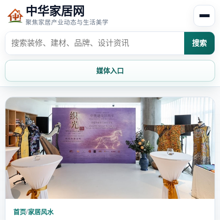
中华家居网
聚焦家居产业动态与生活美学
搜索
媒体入口
首页
家居资讯
家居风水
家居欣赏
时尚饰家
装修设计
家具知识
家居文化
家装攻略
创意家居
首页
/
家居风水