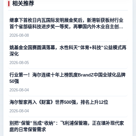
相关推荐
继拿下首枚日内瓦国际发明展金奖后，新港斩获板材行业
首个省部级科技进步奖一等奖，再攀国内外木业自主创新
新高峰
2026-08-08
姚基金全国赛圆满落幕，水性科天“体育+科技”公益模式再
深化
2026-08-05
行业第一！海尔连续十年上榜凯度BrandZ中国全球化品牌
50强
2026-08-04
海尔智家再入《财富》世界500强，排名上升12位
2026-08-04
别把“保管”当成“收纳”：飞利浦保管箱，正在填补现代家
庭的日常保管需求