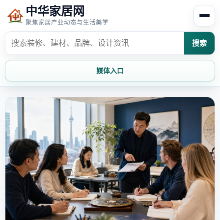
中华家居网
聚焦家居产业动态与生活美学
搜索
媒体入口
首页
家居资讯
家居风水
家居欣赏
时尚饰家
装修设计
家具知识
家居文化
家装攻略
创意家居