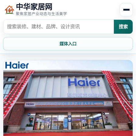
中华家居网
聚焦家居产业动态与生活美学
搜索
媒体入口
首页
家居资讯
家居风水
家居欣赏
时尚饰家
装修设计
家具知识
家居文化
家装攻略
创意家居