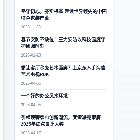
坚守初心，夯实根基 建设世界领先的中国
特色家装产业
2025-11-03
春节安防不缺位！王力安防以科技温度守
护团圆时刻
2026-01-23
想让客厅秒变艺术画廊？上京东入手海信
艺术电视R8K
2025-04-05
一个好的办公风水环境
2025-04-05
引领顶奢家电创新潮流，斐雪派克荣膺
2025年红点设计大奖
2025-04-17