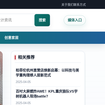
关于我们
联系方式
搜索
媒体入口
创意家居
相关推荐
柏菲伦杭州直营店焕新启幕：以科技与美
学重构理想人居新范式
2025-04-05
百吋大屏燃炸AWE！KPL重庆狼队VS宇
树机器人现场battle?
2025-04-05