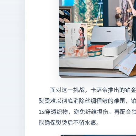
面对这一挑战，卡萨帝推出的铂金智
熨烫难以彻底消除丝绸褶皱的难题，铂
1s穿透织物，避免纤维损伤。再配合
能确保熨烫后不留水痕。