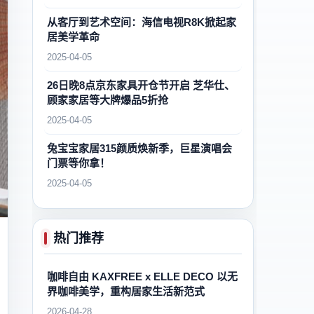
从客厅到艺术空间：海信电视R8K掀起家
居美学革命
2025-04-05
26日晚8点京东家具开仓节开启 芝华仕、
顾家家居等大牌爆品5折抢
2025-04-05
兔宝宝家居315颜质焕新季，巨星演唱会
门票等你拿！
2025-04-05
热门推荐
咖啡自由 KAXFREE x ELLE DECO 以无
界咖啡美学，重构居家生活新范式
2026-04-28