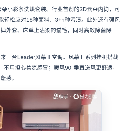
云朵小彩条洗烘套装。行业首创的3D云朵内筒，可
，还能轻松应对18种面料、3+n种污渍。此外还有强风
滤掉外套、床单上沾染的猫毛，同时高效除菌除
台Leader风幕Ⅱ空调。风幕Ⅱ系列挂机搭载
，不用担心着凉感冒；暖风90°垂直送风更舒适，
疲惫感。