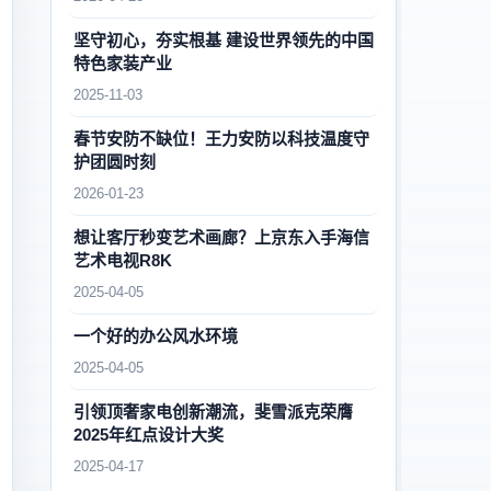
坚守初心，夯实根基 建设世界领先的中国
特色家装产业
2025-11-03
春节安防不缺位！王力安防以科技温度守
护团圆时刻
2026-01-23
想让客厅秒变艺术画廊？上京东入手海信
艺术电视R8K
2025-04-05
一个好的办公风水环境
2025-04-05
引领顶奢家电创新潮流，斐雪派克荣膺
2025年红点设计大奖
2025-04-17