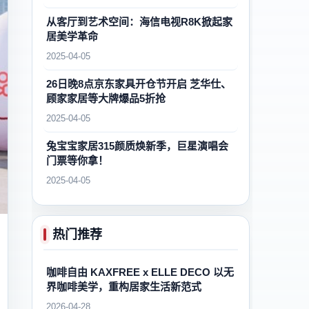
从客厅到艺术空间：海信电视R8K掀起家
居美学革命
2025-04-05
26日晚8点京东家具开仓节开启 芝华仕、
顾家家居等大牌爆品5折抢
2025-04-05
兔宝宝家居315颜质焕新季，巨星演唱会
门票等你拿！
2025-04-05
热门推荐
咖啡自由 KAXFREE x ELLE DECO 以无
界咖啡美学，重构居家生活新范式
2026-04-28