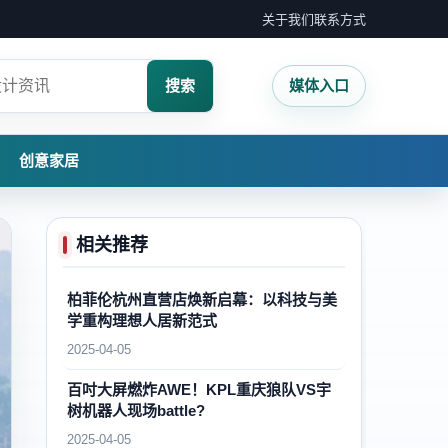
关于我们
联系方式
搜索
媒体入口
创意家居
相关推荐
柏菲伦杭州直营店焕新启幕：以科技与美
学重构理想人居新范式
2025-04-05
百吋大屏燃炸AWE！KPL重庆狼队VS宇
树机器人现场battle?
2025-04-05