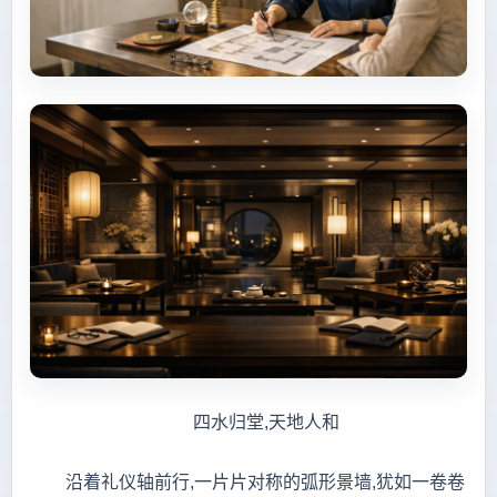
四水归堂,天地人和
沿着礼仪轴前行,一片片对称的弧形景墙,犹如一卷卷