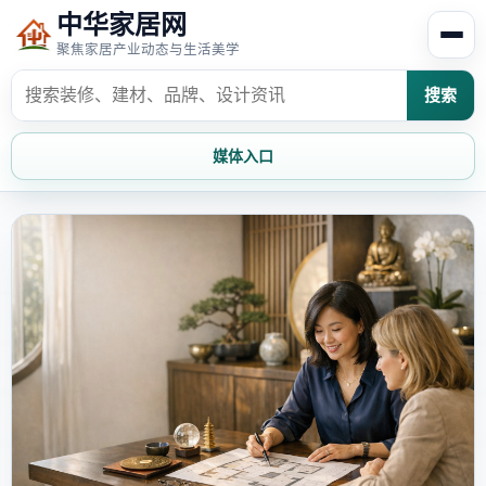
中华家居网
聚焦家居产业动态与生活美学
搜索
媒体入口
首页
家居资讯
家居风水
家居欣赏
时尚饰家
装修设计
家具知识
家居文化
家装攻略
创意家居