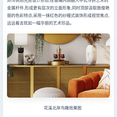
弃传统阳光房设计形态,在玻璃内侧融入中式斗拱艺术的
金属杆件,形成更有层次的立面形象,同时顶部汲取敦煌艳
丽的色彩特点,采用一抹红色的纱幔式装饰形成视觉焦点,
远远看去犹如一幅华丽的艺术珍品。
花溪北岸鸟瞰效果图