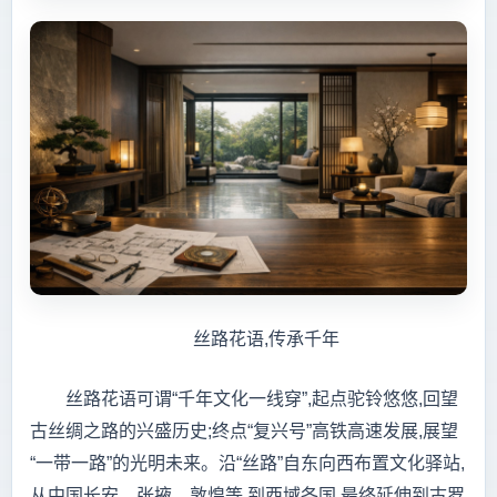
丝路花语,传承千年
丝路花语可谓“千年文化一线穿”,起点驼铃悠悠,回望
古丝绸之路的兴盛历史;终点“复兴号”高铁高速发展,展望
“一带一路”的光明未来。沿“丝路”自东向西布置文化驿站,
从中国长安、张掖、敦煌等,到西域各国,最终延伸到古罗