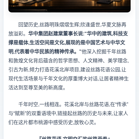
回望历史,丝路明珠熠熠生辉;欣逢盛世,华夏文脉再
放溢彩。
华中集团赵建棠董事长说:
“
华中的建筑,科技支
撑是载体,生活空间是文化,展现的是中国艺术与中华文
明,代表着中华民族的精神传承。
”
他深入挖掘千年丝路
和敦煌文化背后蕴含的哲学思想、人文精神、美学理念,
引古为新,倾力打造花溪北岸项目,建设丝路花语公园,让
现代生活场景与千年文化的厚重博大对话,让居者精神生
活达到至尊至美的新高度。
千年时空,一线相连。花溪北岸与丝路花语,在“传承”
与“赋新”的双重语境中,链接起丝路的历史与未来,让家人
们在这片都市桃源中感受历史,放牧心灵。