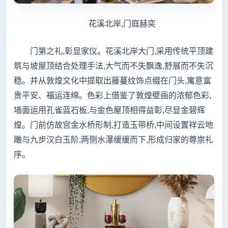
花溪北岸,门庭赫奕
门第之礼,彰显家仪。花溪北岸大门,采用传统平顶建
筑与坡屋顶结合处理手法,大气而不失飘逸,舒展而不失沉
稳。并从敦煌文化中提取出藤蔓纹饰点缀在门头,寓意富
贵平安、福运连绵。色彩上借鉴了敦煌壁画的浓郁色彩,
墙面运用孔雀蓝石板,与金色屋顶相得益彰,尽显金碧辉
煌。门前仿故宫金水桥形制,打造玉带桥,中间设置祥云地
雕与九步汉白玉阶,两侧水瀑缓缓而下,形成归家的尊崇礼
序。