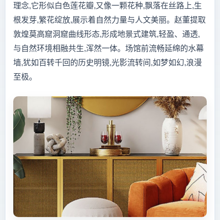
理念,它形似白色莲花瓣,又像一颗花种,飘落在丝路上,生
根发芽,繁花绽放,展示着自然力量与人文美丽。赵董提取
敦煌莫高窟洞窟曲线形态,形成地景式建筑,轻盈、通透,
与自然环境相融共生,浑然一体。场馆前流畅延绵的水幕
墙,犹如百转千回的历史明镜,光影流转间,如梦如幻,浪漫
至极。