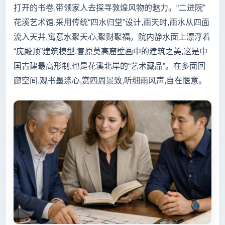
打开的书卷,带领家人去探寻敦煌风物的魅力。“二进院”
花溪艺术馆,采用传统“四水归堂”设计,雨天时,雨水从四面
流入天井,寓意水聚天心,聚财聚福。院内静水面上漂浮着
“庑殿顶”建筑模型,复原莫高窟壁画中的建筑之美,这是中
国古建最高形制,也是花溪北岸的“艺术藏品”。在多面回
廊空间,观书墨涤心,赏四周景致,听细雨风声,自在惬意。