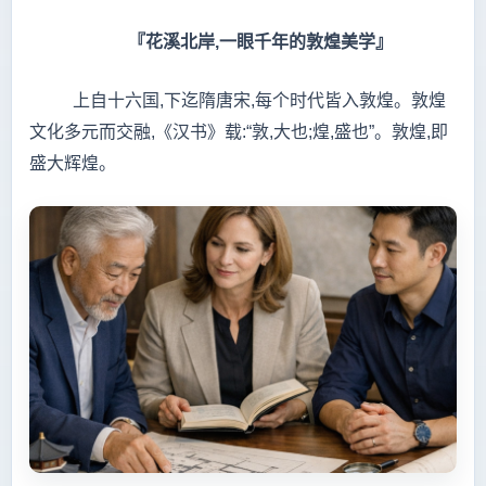
『花溪北岸,一眼千年的敦煌美学』
上自十六国,下迄隋唐宋,每个时代皆入敦煌。敦煌
文化多元而交融,《汉书》载:“敦,大也;煌,盛也”。敦煌,即
盛大辉煌。