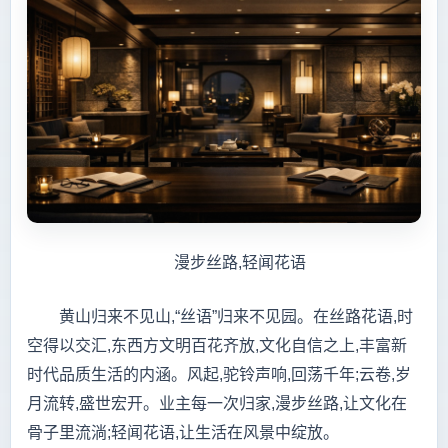
漫步丝路,轻闻花语
黄山归来不见山,“丝语”归来不见园。在丝路花语,时
空得以交汇,东西方文明百花齐放,文化自信之上,丰富新
时代品质生活的内涵。风起,驼铃声响,回荡千年;云卷,岁
月流转,盛世宏开。业主每一次归家,漫步丝路,让文化在
骨子里流淌;轻闻花语,让生活在风景中绽放。