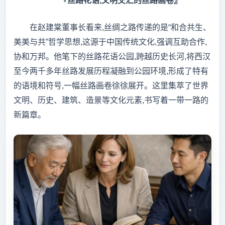
『丝路花语,文明交汇的丝路画卷』
在赵建棠董事长看来,丝绸之路传递的是“和合共生、
美美与共”哲学思想,这源于中国传统文化,强调互助合作,
协和万邦。他笔下的丝路花语公园,跨越历史长河,将西汉
至今两千多年丝路发展历程凝融到公园环境,形成了特有
的语境和符号,一幅丝路画卷徐徐展开。这里集萃了世界
文明、历史、建筑、造景等文化元素,书写着一带一路的
新篇章。