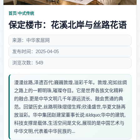
首页
/
中式传统
保定楼市：花溪北岸与丝路花语
来源：中华家居网
发布时间：2025-04-05
浏览次数：549
漫漫丝路,泽遗百代;巍巍敦煌,溢彩千年。敦煌,宛如丝绸
之路上的一颗明珠,璀璨夺目。它是世界各族文化精粹
的融合,更是中华文明几千年源远流长、融会贯通的典
范。回望历史,丝路明珠熠熠生辉;欣逢盛世,华夏文脉再
放溢彩。华中集团赵建棠董事长说:&ldquo;华中的建筑,
科技支撑是载体,生活空间是文化,展现的是中国艺术与
中华文明,代表着中华民族的...