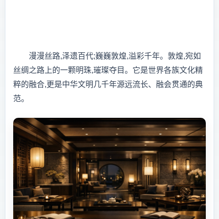
漫漫丝路,泽遗百代;巍巍敦煌,溢彩千年。敦煌,宛如
丝绸之路上的一颗明珠,璀璨夺目。它是世界各族文化精
粹的融合,更是中华文明几千年源远流长、融会贯通的典
范。