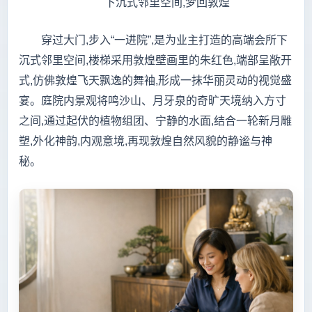
下沉式邻里空间,梦回敦煌
穿过大门,步入“一进院”,是为业主打造的高端会所下
沉式邻里空间,楼梯采用敦煌壁画里的朱红色,端部呈敞开
式,仿佛敦煌飞天飘逸的舞袖,形成一抹华丽灵动的视觉盛
宴。庭院内景观将鸣沙山、月牙泉的奇旷天境纳入方寸
之间,通过起伏的植物组团、宁静的水面,结合一轮新月雕
塑,外化神韵,内观意境,再现敦煌自然风貌的静谧与神
秘。