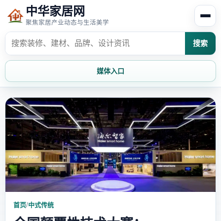
中华家居网
聚焦家居产业动态与生活美学
搜索
媒体入口
首页
家居资讯
家居风水
家居欣赏
时尚饰家
装修设计
家具知识
家居文化
首页
/
中式传统
家装攻略
创意家居