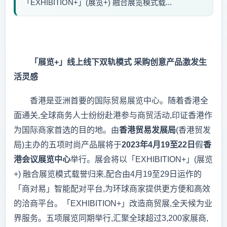
「EXHIBITION+」(展览+) 融合展览模式载...
「展览
+
」线上线下双轨模式
采购创意产品激发生
活灵感
香港是亚洲首要的国际贸易展览中心。随着香港全
面通关,全球商务人士纷纷赴港参与商贸活动,印证香港作
为国际商家首选的目的地。由
香港贸易发展局
(香港贸发
局)主办的五项时尚产品展将于
2023
年
4
月
19
至
22
日
假
香
港会议展览中心
举行。展会将以「EXHIBITION+」(展览
+) 融合展览模式载誉归来,配合由4月19至29日运作的
「商对易」智能配对平台,为环球商家提供更方便和高效
的洽商平台。「EXHIBITION+」改造商贸展,全天候为业
界服务。五项展览同期举行,汇聚全球超过3,200家展商,