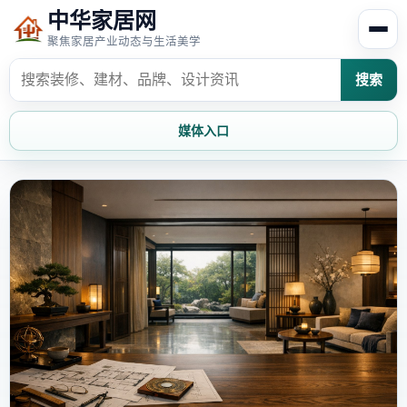
中华家居网
聚焦家居产业动态与生活美学
搜索
媒体入口
首页
家居资讯
家居风水
家居欣赏
时尚饰家
装修设计
家具知识
家居文化
家装攻略
创意家居