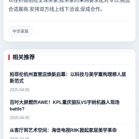
以往积极招揽全球买家,按买家的采购要求配对专员,挑选
合适展商,安排双方线上线下洽谈,促成合作。
中华家居
相关推荐
柏菲伦杭州直营店焕新启幕：以科技与美学重构理想人居
新范式
2025-04-05
百吋大屏燃炸AWE！KPL重庆狼队VS宇树机器人现场
battle?
2025-04-05
从客厅到艺术空间：海信电视R8K掀起家居美学革命