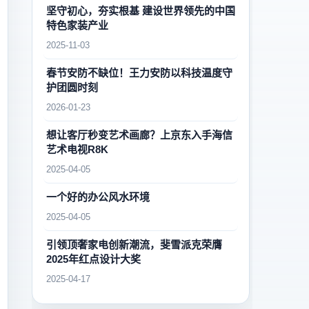
坚守初心，夯实根基 建设世界领先的中国
特色家装产业
2025-11-03
春节安防不缺位！王力安防以科技温度守
护团圆时刻
2026-01-23
想让客厅秒变艺术画廊？上京东入手海信
艺术电视R8K
2025-04-05
一个好的办公风水环境
2025-04-05
引领顶奢家电创新潮流，斐雪派克荣膺
2025年红点设计大奖
2025-04-17