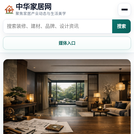
中华家居网
聚焦家居产业动态与生活美学
搜索
媒体入口
首页
家居资讯
家居风水
家居欣赏
时尚饰家
装修设计
家具知识
家居文化
家装攻略
创意家居