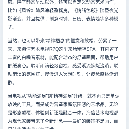
廊。除了静态呈现以外，还可以自定义动态艺术画作，
比如《风铃》随风速轻盈摇曳，《情绪色彩》随昼夜光
影渐变，并且提供了创意时钟、日历、表情墙等多种模
式。
当然，也可以带来“精神栖息”的惬意和放松。劳累了一
天，来海信艺术电视R7Q这里来场精神SPA，其内置了
丰富的白噪音素材，能配合动态的舒适画面，帮助用户
舒缓身心。聆听雨滴轻敲窗棂，感受溪流蜿蜒流淌，联
动暗淡的氛围灯，慢慢进入冥想时刻，让疲惫感逐渐消
散。
当电视从“功能满足”到“精神满足”升级，就不再只是单调
放映的工具，而是成为营造家庭氛围感的艺术品。无论
是形态颠覆、体验创新还是融合一体，海信艺术电视都
为现代家装带来了全新理念——最好的装饰不是画，而