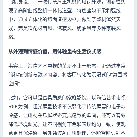
的机身设计，一改传统厚重机械的电视外观，创新性实
现了高阶曲线整机一体化造型，将底座隐于柔和弧线
中，通过立体化的切面造型边框，做到了整机浑然天
成，完美适配极简风、侘寂风、奶油风等多种家装风
格。
从外观到情感价值，用体验重构生活仪式感
事实上，海信艺术电视的革新不止于形态，更通过丰富
的科技创新与数字内容，将客厅转化为沉浸式的“氛围感
空间”
比如，它可以是富具质感的家庭影院。以海信艺术电视
R8K为例，哑光屏显技术不仅弱化了传统屏幕的电子冰
冷感，让电视在息屏状态变成精致的壁画，还可以有效
降低环境眩光，让不同视角下色彩表现均匀一致，使观
感更具沉浸感。另外通过AI画质处理，还能智能识别不