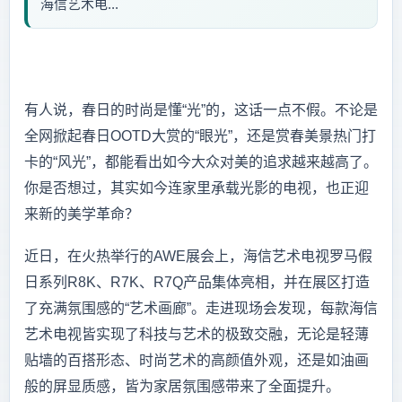
海信艺术电...
有人说，春日的时尚是懂“光”的，这话一点不假。不论是
全网掀起春日OOTD大赏的“眼光”，还是赏春美景热门打
卡的“风光”，都能看出如今大众对美的追求越来越高了。
你是否想过，其实如今连家里承载光影的电视，也正迎
来新的美学革命？
近日，在火热举行的AWE展会上，海信艺术电视罗马假
日系列R8K、R7K、R7Q产品集体亮相，并在展区打造
了充满氛围感的“艺术画廊”。走进现场会发现，每款海信
艺术电视皆实现了科技与艺术的极致交融，无论是轻薄
贴墙的百搭形态、时尚艺术的高颜值外观，还是如油画
般的屏显质感，皆为家居氛围感带来了全面提升。