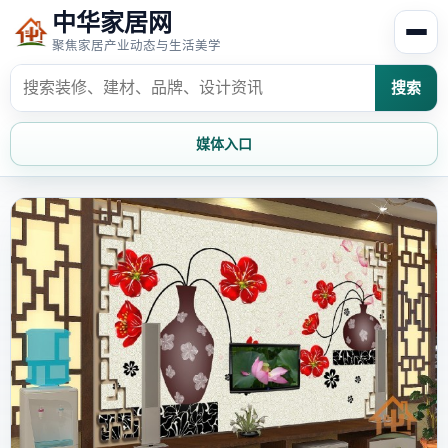
中华家居网
聚焦家居产业动态与生活美学
搜索
媒体入口
首页
家居资讯
家居风水
家居欣赏
时尚饰家
装修设计
家具知识
家居文化
家装攻略
创意家居