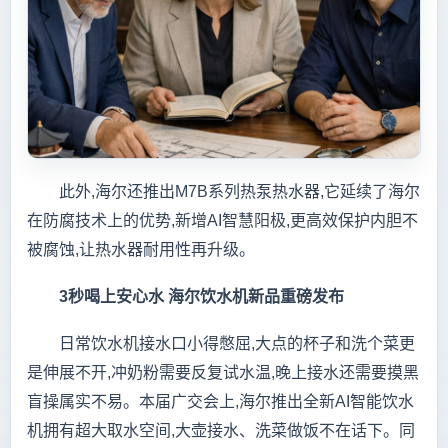
此外,海尔还推出M7B系列热泵热水器,它延续了海尔
在防腐技术上的优势,新增AI智慧阳极,更高效保护内胆不
被腐蚀,让热水器耐用性再升级。
3秒喝上安心水 海尔饮水机新品重磅发布
日常饮水机接水口小得憋屈,大点的杯子和洗个菜更
是伸展不开,冲奶粉需要反复试水温,晚上接水还需要摸黑
盲操属实不易。本届广交会上,海尔推出全新AI智能饮水
机拥有超大取水空间,大壶接水、洗菜做饭不在话下。同