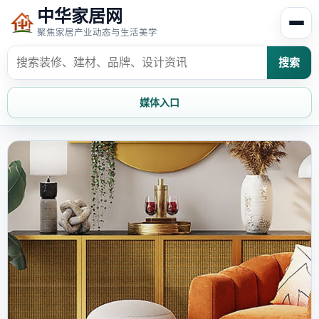
中华家居网
聚焦家居产业动态与生活美学
搜索
媒体入口
首页
家居资讯
家居风水
家居欣赏
时尚饰家
装修设计
家具知识
家居文化
家装攻略
创意家居