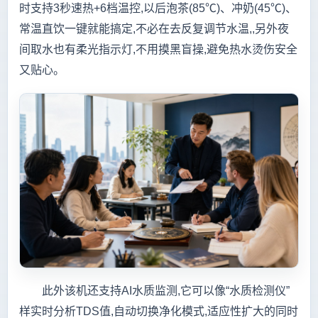
时支持3秒速热+6档温控,以后泡茶(85℃)、冲奶(45℃)、
常温直饮一键就能搞定,不必在去反复调节水温,,另外夜
间取水也有柔光指示灯,不用摸黑盲操,避免热水烫伤安全
又贴心。
此外该机还支持AI水质监测,它可以像“水质检测仪”
样实时分析TDS值,自动切换净化模式,适应性扩大的同时