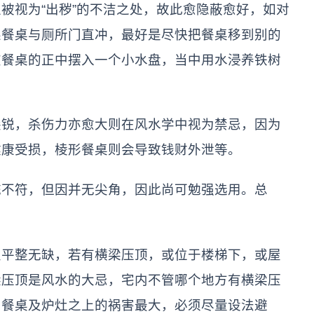
被视为“出秽”的不洁之处，故此愈隐蔽愈好，如对
果餐桌与厕所门直冲，最好是尽快把餐桌移到别的
在餐桌的正中摆入一个小水盘，当中用水浸养铁树
尖锐，杀伤力亦愈大则在风水学中视为禁忌，因为
健康受损，棱形餐桌则会导致钱财外泄等。
统不符，但因并无尖角，因此尚可勉强选用。总
宜平整无缺，若有横梁压顶，或位于楼梯下，或屋
梁压顶是风水的大忌，宅内不管哪个地方有横梁压
、餐桌及炉灶之上的祸害最大，必须尽量设法避