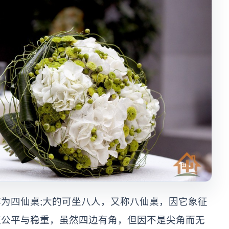
为四仙桌;大的可坐八人，又称八仙桌，因它象征
征公平与稳重，虽然四边有角，但因不是尖角而无