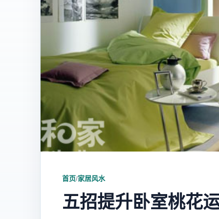
首页
/
家居风水
五招提升卧室桃花