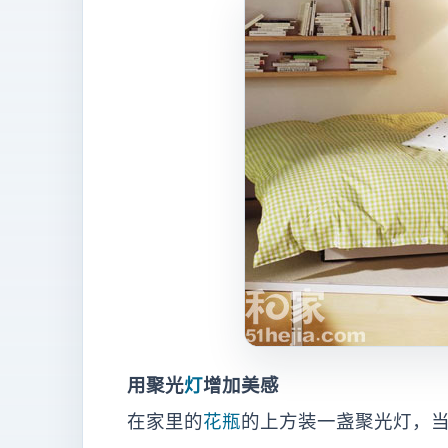
用聚光
灯
增加美感
在家里的
花瓶
的上方装一盏聚光灯，